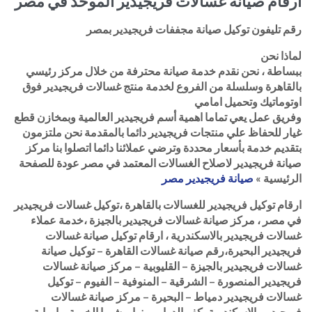
ارقام صيانة غسالات فريجيدير الموحد في مصر
رقم تليفون توكيل صيانة مجففات فريجيدير بمصر
لماذا نحن
ببساطة ، نحن نقدم خدمة صيانة محترفة من خلال مركز رئيسي
بالقاهرة وسلسلة من الفروع لخدمة منتج غسالات فريجيدير فوق
اوتوماتيك وتحميل امامي
وفريق عمل يعي تماما اهمية أسم فريجيدير العالمية وبمخازن قطع
غيار للحفاظ علي منتجات فريجيدير دائما بالمقدمة نحن ملتزمون
بتقديم خدمة بأسعار محددة وترضي عملائنا دائما اتصلوا بنا مركز
صيانة فريجيدير لاصلاح الغسالات المعتمد في مصر عودة للصفحة
الرئيسية »
صيانة فريجيدير مصر
ارقام توكيل فريجيدير للغسالات بالقاهرة ،توكيل غسالات فريجيدير
في مصر ، مركز صيانة غسالات فريجيدير بالجيزة ،خدمة عملاء
غسالات فريجيدير بالاسكندرية ، ارقام توكيل صيانة غسالات
فريجيدير البحيرة،رقم صيانة غسالات القاهرة – توكيل صيانة
غسالات فريجيدير بالجيزة – القليوبية – مركز صيانة غسالات
فريجيدير المنصورة – الشرقية – المنوفية – الفيوم – توكيل
غسالات فريجيدير دمياط – البحيرة – مركز صيانة غسالات
فريجيدير بالاسكندرية بكفر الدوار – بنها – شبرا الخيمة – امبابة –