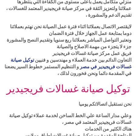
منزلي متكامل يعمل بأعلى مستوى من الكفاءة التي ينتظرها
عملائنا ولتعزيز الثقة في مركز صيانة فريجيدير المعتمد للغسالات ،
تقديم الدعم والمشورة ،
لايقتصر الاتصال بعملائنا اثناء فترة عمل الصيانة نحن نهتم بعملائنا
دوما بمتابعة عمل الجهاز خلال فترة الضمان
ونعتبر التواصل المباشر بعملائنا ربع سنويا وتقديم النصح والمشورة
جزء لا يتجزء من مهمة الاصلاح والصيانة
فريق عمل مركز صيانة غسالات فريجيدير
التعاون الدائم بين خدمة العملاء و مهندسين و فنيين
توكيل صيانة
غسالات فريجيدير في مصر
و التنظيم المستمر خطوط السير يضعنا
في المقدمة دائما ونحن فخورون لذلك ،
توكيل صيانة غسالات فريجيدير
نحن نستقبل اتصالاتكم يوميا
وعلي مدار الساعة علي الخط الساخن لخدمة عملاء توكيل صيانة
غسالات فريجيدير المعتمد في مصر ،
هناك الكثير من الخدمات
المتاحة المقدمة من توكيل صيانة غسالات اطباق وملابس