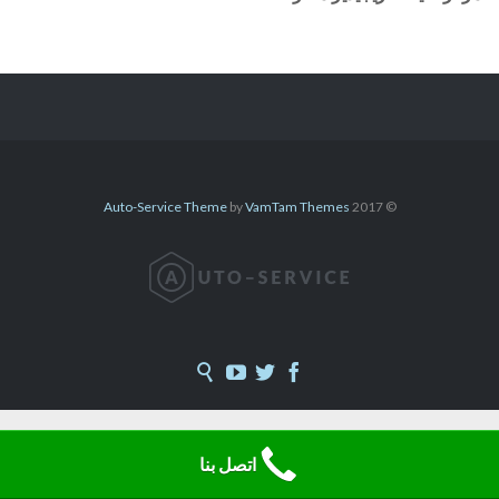
Auto-Service Theme
by
VamTam Themes
© 2017




اتصل بنا